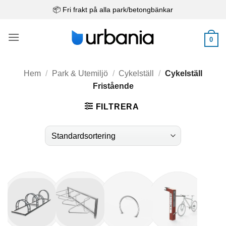
Skip
📦 Fri frakt på alla park/betongbänkar
to
content
0
Hem
/
Park & Utemiljö
/
Cykelställ
/
Cykelställ
Fristående
FILTRERA