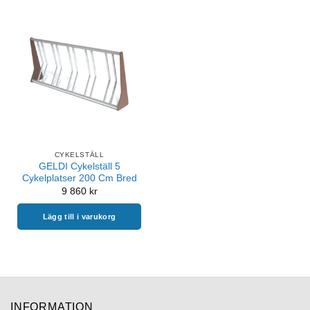
produkten
produkten
har
har
flera
flera
varianter.
varianter.
De
De
olika
olika
alternativen
alternativen
kan
kan
väljas
väljas
på
på
CYKELSTÄLL
produktsidan
produktsidan
GELDI Cykelställ 5
Cykelplatser 200 Cm Bred
9 860
kr
Lägg till i varukorg
INFORMATION