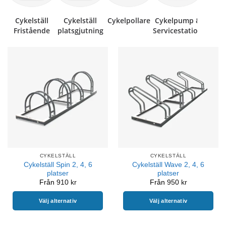
Cykelställ
Cykelställ
Cykelpollare
Cykelpump &
Fristående
platsgjutning
Servicestation
CYKELSTÄLL
CYKELSTÄLL
Cykelställ Spin 2, 4, 6
Cykelställ Wave 2, 4, 6
platser
platser
Från
910
kr
Från
950
kr
Välj alternativ
Välj alternativ
Den
Den
här
här