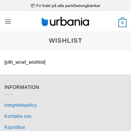
Skip
📦 Fri frakt på alla park/betongbänkar
to
content
0
WISHLIST
[yith_wcwl_wishlist]
INFORMATION
Integritetspolicy
Kontakta oss
Köpvillkor