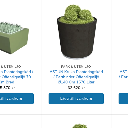
 & UTEMILJÖ
PARK & UTEMILJÖ
 Planteringskärl /
ASTUN Kruka Planteringskärl
ASTU
 Offentligmiljö 70
/ Farthinder Offentligmiljö
/ Far
Cm Bred
Ø140 Cm 1570 Liter
5 370
kr
62 620
kr
ill i varukorg
Lägg till i varukorg