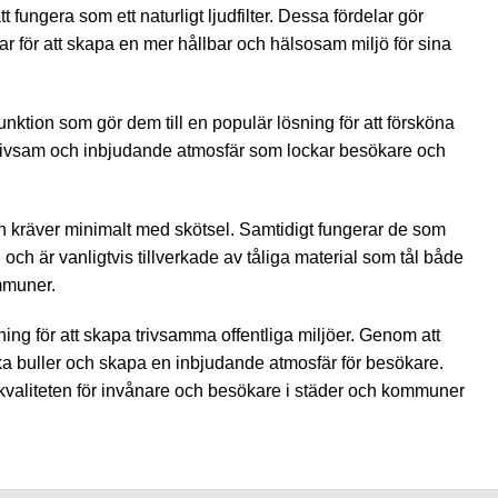
 fungera som ett naturligt ljudfilter. Dessa fördelar gör
r för att skapa en mer hållbar och hälsosam miljö för sina
nktion som gör dem till en populär lösning för att försköna
n trivsam och inbjudande atmosfär som lockar besökare och
ch kräver minimalt med skötsel. Samtidigt fungerar de som
ch är vanligtvis tillverkade av tåliga material som tål både
ommuner.
ning för att skapa trivsamma offentliga miljöer. Genom att
minska buller och skapa en inbjudande atmosfär för besökare.
skvaliteten för invånare och besökare i städer och kommuner