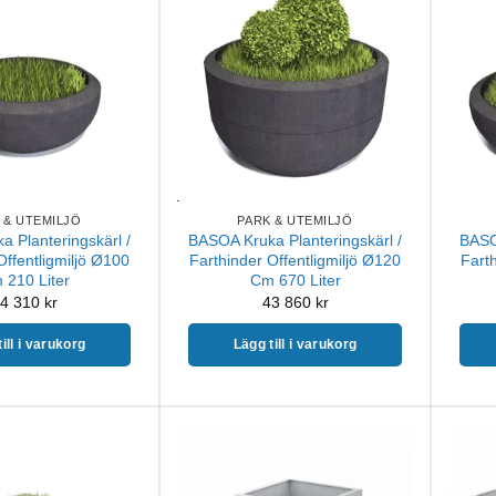
 & UTEMILJÖ
PARK & UTEMILJÖ
 Planteringskärl /
BASOA Kruka Planteringskärl /
BASO
Offentligmiljö Ø100
Farthinder Offentligmiljö Ø120
Farth
 210 Liter
Cm 670 Liter
4 310
kr
43 860
kr
ill i varukorg
Lägg till i varukorg