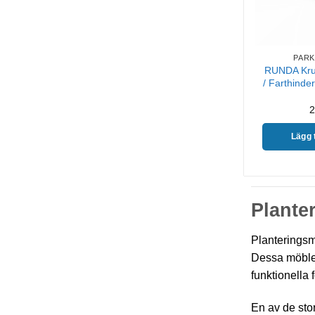
PARK
RUNDA Kruk
/ Farthinder
2
Lägg t
Plante
Planteringsmö
Dessa möbler 
funktionella f
En av de stor