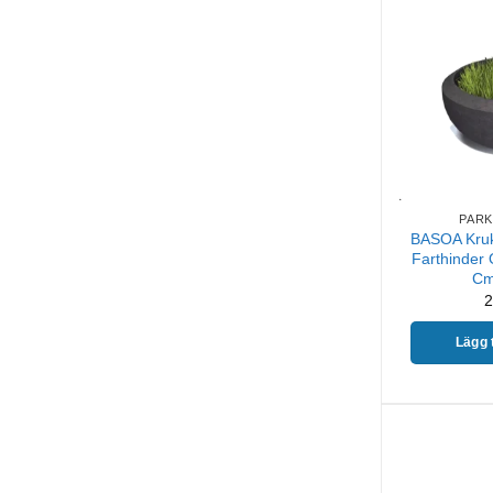
PARK
BASOA Kruka
Farthinder 
Cm
2
Lägg t