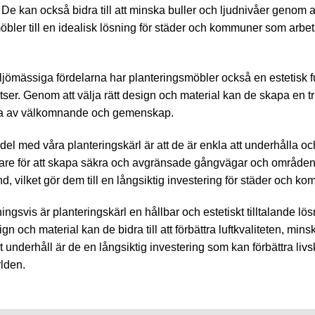
 De kan också bidra till att minska buller och ljudnivåer genom att
bler till en idealisk lösning för städer och kommuner som arbeta
ljömässiga fördelarna har planteringsmöbler också en estetisk fu
latser. Genom att välja rätt design och material kan de skapa e
la av välkomnande och gemenskap.
del med våra planteringskärl är att de är enkla att underhålla o
llare för att skapa säkra och avgränsade gångvägar och områden o
d, vilket gör dem till en långsiktig investering för städer och k
gsvis är planteringskärl en hållbar och estetiskt tilltalande lös
sign och material kan de bidra till att förbättra luftkvaliteten, 
 underhåll är de en långsiktig investering som kan förbättra liv
rlden.