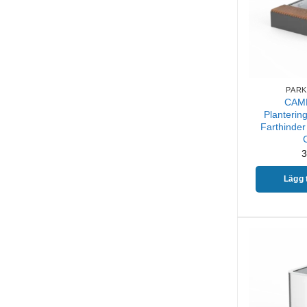
PARK
CAM
Planterin
Farthinder 
3
Lägg t