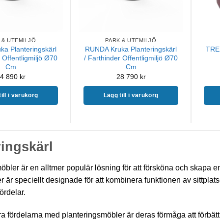
 & UTEMILJÖ
PARK & UTEMILJÖ
a Planteringskärl
RUNDA Kruka Planteringskärl
TREB
 Offentligmiljö Ø70
/ Farthinder Offentligmiljö Ø70
Cm
Cm
4 890
kr
28 790
kr
ill i varukorg
Lägg till i varukorg
ringskärl
bler är en alltmer populär lösning för att försköna och skapa en 
är speciellt designade för att kombinera funktionen av sittplatse
ördelar.
a fördelarna med planteringsmöbler är deras förmåga att förbättra