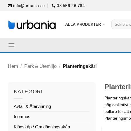
Skip
info@urbania.se
08 559 26 764
to
content
Sök
ALLA PRODUKTER
efter:
Hem
/
Park & Utemiljö
/
Planteringskärl
Planter
KATEGORI
Planteringskär
högkvalitativt
Avfall & Återvinning
pollare för a
Inomhus
Planteringsmöb
Klädskåp / Omklädningsskåp