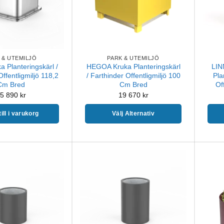
 & UTEMILJÖ
PARK & UTEMILJÖ
 Planteringskärl /
HEGOA Kruka Planteringskärl
LIN
ffentligmiljö 118,2
/ Farthinder Offentligmiljö 100
Pla
Cm Bred
Cm Bred
Of
5 890
kr
19 670
kr
ill i varukorg
Välj Alternativ