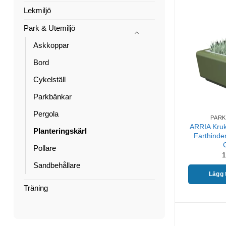
Lekmiljö
Park & Utemiljö
Askkoppar
Bord
Cykelställ
Parkbänkar
Pergola
PARK
ARRIA Kruka
Planteringskärl
Farthinder
Pollare
1
Sandbehållare
Lägg t
Träning