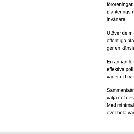
föroreningar.
planteringsmö
invånare.
Utöver de mi
offentliga p
ger en käns
En annan för
effektiva po
väder och vin
Sammanfattnin
välja rätt de
Med minimalt
över hela vä