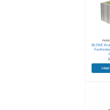
PARK
BLÖKE Kruka
Farthinder
1
Lägg t