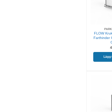
PARK
FLOW Kruka
Farthinder O
4
Lägg t