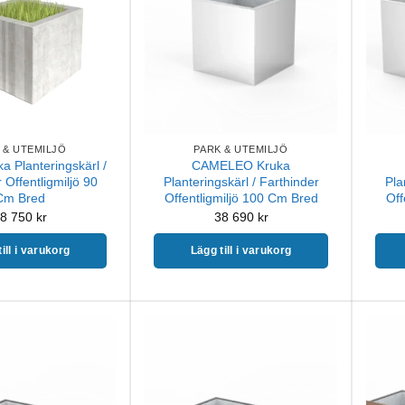
 & UTEMILJÖ
PARK & UTEMILJÖ
 Planteringskärl /
CAMELEO Kruka
 Offentligmiljö 90
Planteringskärl / Farthinder
Pla
Cm Bred
Offentligmiljö 100 Cm Bred
Off
8 750
kr
38 690
kr
ill i varukorg
Lägg till i varukorg