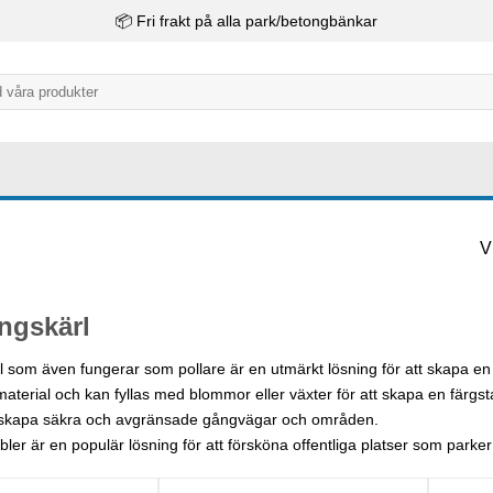
📦 Fri frakt på alla park/betongbänkar
V
ingskärl
l som även fungerar som pollare är en utmärkt lösning för att skapa en a
 material och kan fyllas med blommor eller växter för att skapa en färg
tt skapa säkra och avgränsade gångvägar och områden.
ler är en populär lösning för att försköna offentliga platser som parker