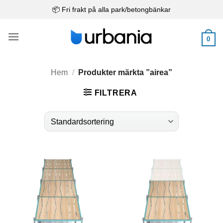
Skip
📦 Fri frakt på alla park/betongbänkar
to
content
0
Hem
/
Produkter märkta ”airea”
FILTRERA