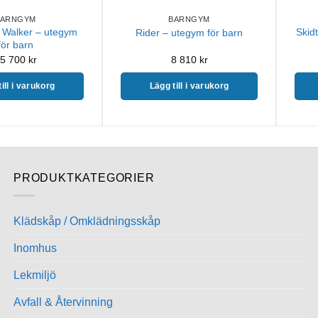
BARNGYM
BARNGYM
r Walker – utegym
Skid
Rider – utegym för barn
för barn
5 700
kr
8 810
kr
ill i varukorg
Lägg till i varukorg
PRODUKTKATEGORIER
Klädskåp / Omklädningsskåp
Inomhus
Lekmiljö
Avfall & Återvinning