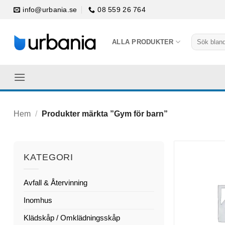
Skip
info@urbania.se
08 559 26 764
to
content
Sök
ALLA PRODUKTER
efter:
Hem
/
Produkter märkta ”Gym för barn”
KATEGORI
Avfall & Återvinning
Inomhus
Klädskåp / Omklädningsskåp