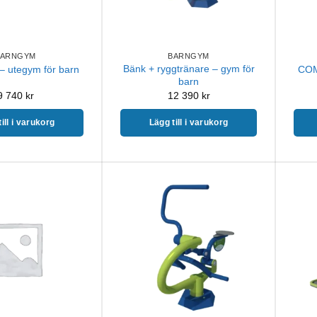
BARNGYM
BARNGYM
Bänk + ryggtränare – gym för
 – utegym för barn
COM
barn
9 740
kr
12 390
kr
ill i varukorg
Lägg till i varukorg