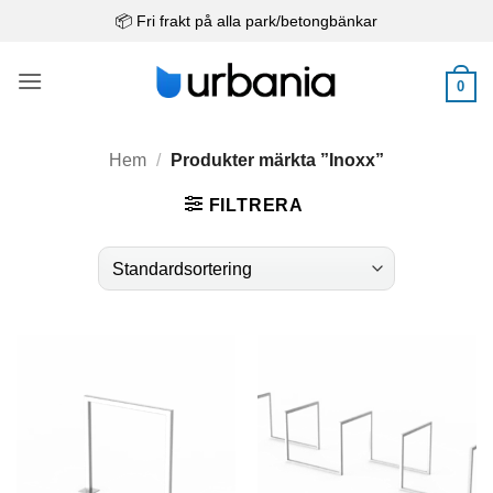
Skip
📦 Fri frakt på alla park/betongbänkar
to
content
0
Hem
/
Produkter märkta ”Inoxx”
FILTRERA