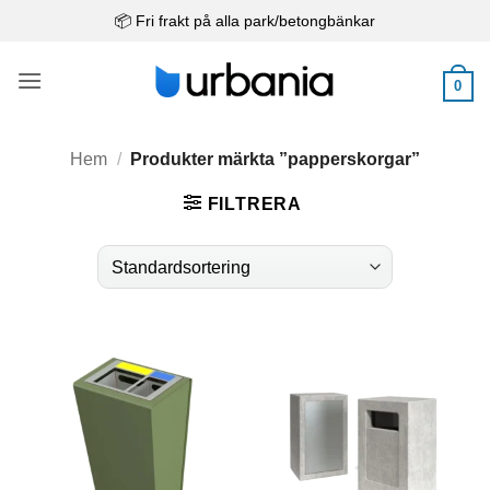
Skip
📦 Fri frakt på alla park/betongbänkar
to
content
0
Hem
/
Produkter märkta ”papperskorgar”
FILTRERA