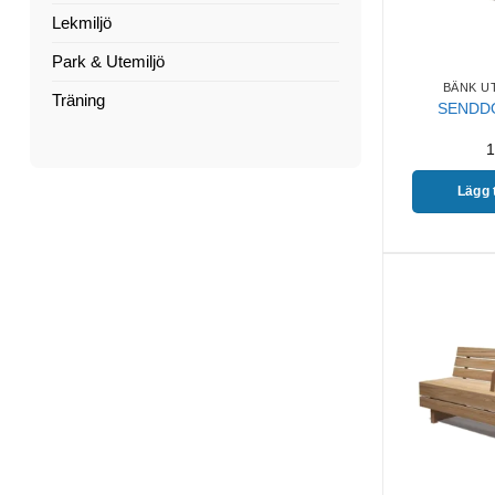
Lekmiljö
Park & Utemiljö
BÄNK U
Träning
SENDDO
1
Lägg t