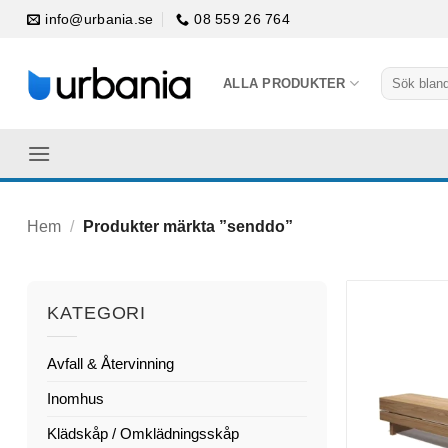
Skip
info@urbania.se
08 559 26 764
to
content
Sök
ALLA PRODUKTER
efter:
Hem
/
Produkter märkta ”senddo”
KATEGORI
Avfall & Återvinning
Inomhus
Klädskåp / Omklädningsskåp