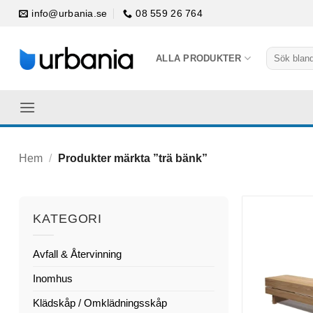
Skip
info@urbania.se
08 559 26 764
to
content
Sök
ALLA PRODUKTER
efter:
Hem
/
Produkter märkta ”trä bänk”
KATEGORI
Avfall & Återvinning
Inomhus
Klädskåp / Omklädningsskåp