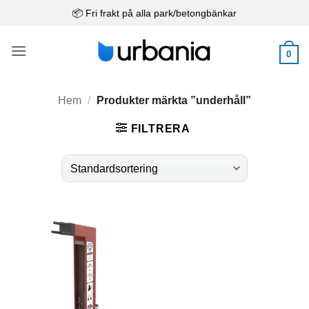
Skip
📦 Fri frakt på alla park/betongbänkar
to
content
0
Hem
/
Produkter märkta ”underhåll”
FILTRERA