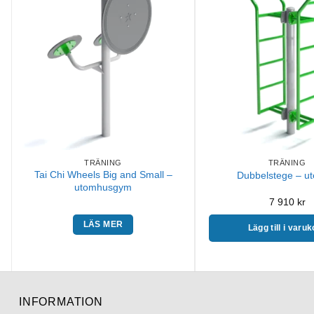
TRÄNING
TRÄNING
Tai Chi Wheels Big and Small –
Dubbelstege – u
utomhusgym
7 910
kr
LÄS MER
Lägg till i varu
INFORMATION