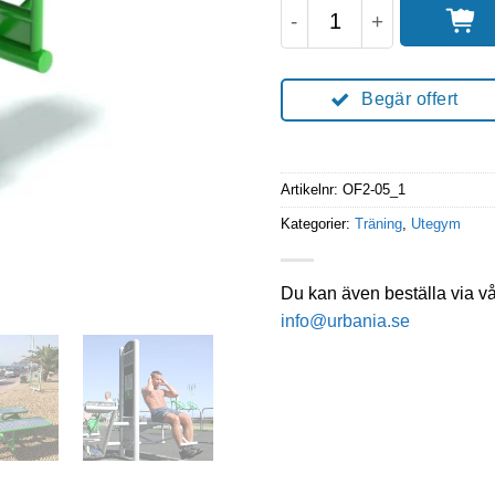
Enkelbänk - utegym m
Begär offert
Artikelnr:
OF2-05_1
Kategorier:
Träning
,
Utegym
Du kan även beställa via v
info@urbania.se