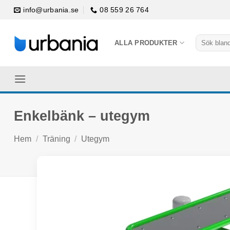
Skip
info@urbania.se
08 559 26 764
to
content
Sök
ALLA PRODUKTER
efter:
Enkelbänk – utegym
Hem
/
Träning
/
Utegym