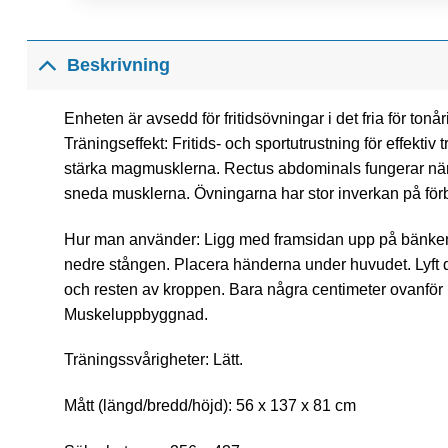
Beskrivning
Enheten är avsedd för fritidsövningar i det fria för ton
Träningseffekt: Fritids- och sportutrustning för effektiv 
stärka magmusklerna. Rectus abdominals fungerar när m
sneda musklerna. Övningarna har stor inverkan på förb
Hur man använder: Ligg med framsidan upp på bänken. 
nedre stången. Placera händerna under huvudet. Lyft di
och resten av kroppen. Bara några centimeter ovanför 
Muskeluppbyggnad.
Träningssvårigheter: Lätt.
Mått (längd/bredd/höjd): 56 x 137 x 81 cm