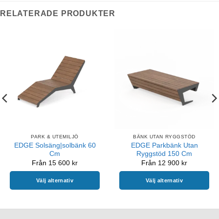
RELATERADE PRODUKTER
PARK & UTEMILJÖ
BÄNK UTAN RYGGSTÖD
EDGE Solsäng|solbänk 60
EDGE Parkbänk Utan
Cm
Ryggstöd 150 Cm
Från
15 600
kr
Från
12 900
kr
Välj alternativ
Välj alternativ
Den
Den
här
här
produkten
produkten