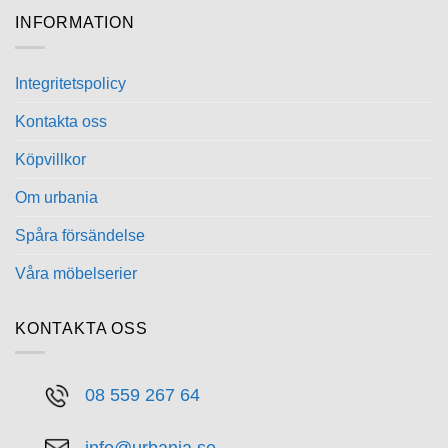
har
har
INFORMATION
flera
flera
varianter.
varianter.
De
De
Integritetspolicy
olika
olika
alternativen
alternativen
Kontakta oss
kan
kan
Köpvillkor
väljas
väljas
på
på
Om urbania
produktsidan
produktsidan
Spåra försändelse
Våra möbelserier
KONTAKTA OSS
08 559 267 64
info@urbania.se