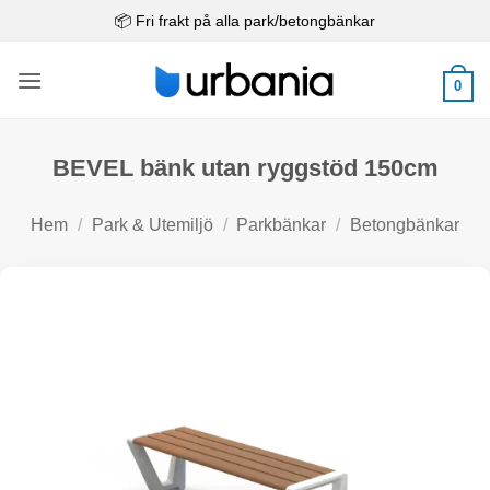
Skip
📦 Fri frakt på alla park/betongbänkar
to
content
0
BEVEL bänk utan ryggstöd 150cm
Hem
/
Park & Utemiljö
/
Parkbänkar
/
Betongbänkar