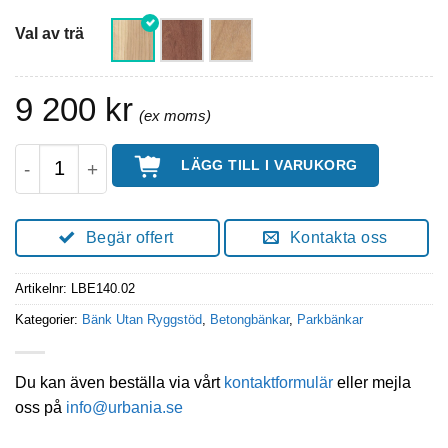
Val av trä
9 200
kr
BEVEL bänk utan ryggstöd 150cm mängd
LÄGG TILL I VARUKORG
Begär offert
Kontakta oss
Artikelnr:
LBE140.02
Kategorier:
Bänk Utan Ryggstöd
,
Betongbänkar
,
Parkbänkar
Du kan även beställa via vårt
kontaktformulär
eller mejla
oss på
info@urbania.se