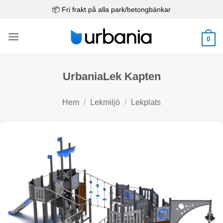
Skip
📦 Fri frakt på alla park/betongbänkar
to
content
0
UrbaniaLek Kapten
Hem
/
Lekmiljö
/
Lekplats