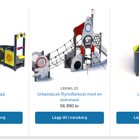
LEKMILJÖ
UrbaniaLek Rymdfarkost med en
kil
astronaut
56 890
kr
korg
Lägg till i varukorg
Läg