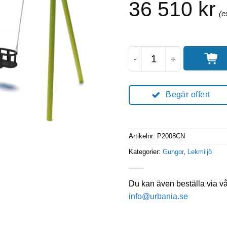
36 510
kr
Lekplatsgunga med 1x
Begär offert
Artikelnr:
P2008CN
Kategorier:
Gungor
,
Lekmiljö
Du kan även beställa via v
info@urbania.se