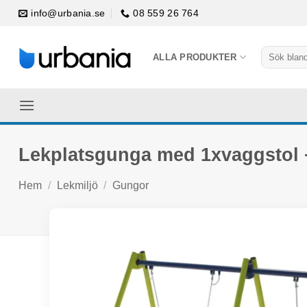
Skip
info@urbania.se
08 559 26 764
to
content
Sök
ALLA PRODUKTER
efter:
Lekplatsgunga med 1xvaggstol 
Hem
/
Lekmiljö
/
Gungor