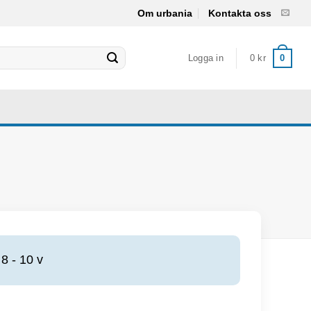
Om urbania
Kontakta oss
Logga in
0
kr
0
8 - 10 v