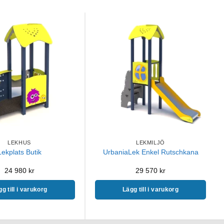
LEKHUS
LEKMILJÖ
Lekplats Butik
UrbaniaLek Enkel Rutschkana
24 980
kr
29 570
kr
g till i varukorg
Lägg till i varukorg