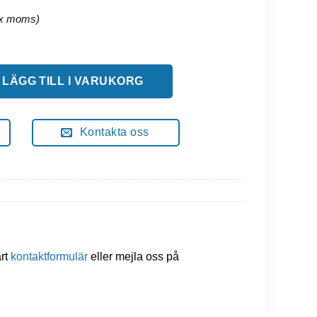
vaggstol + 1xNest mängd
LÄGG TILL I VARUKORG
Kontakta oss
årt
kontaktformulär
eller mejla oss på