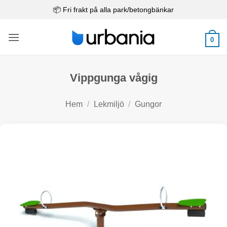
Skip
📦 Fri frakt på alla park/betongbänkar
to
content
0
Vippgunga vågig
Hem
/
Lekmiljö
/
Gungor