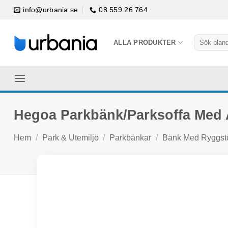
Skip
info@urbania.se
08 559 26 764
to
content
Sök
ALLA PRODUKTER
efter:
Hegoa Parkbänk/Parksoffa Med
Hem
/
Park & Utemiljö
/
Parkbänkar
/
Bänk Med Ryggst