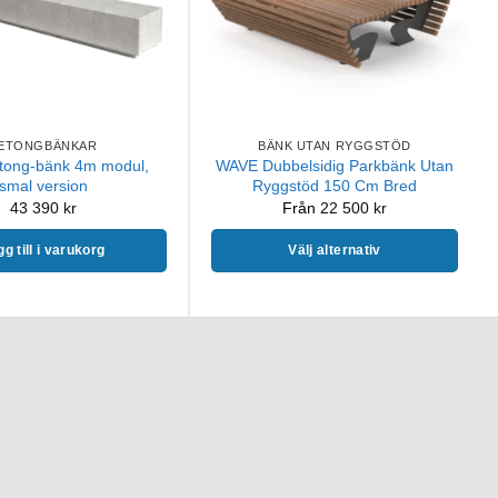
ETONGBÄNKAR
BÄNK UTAN RYGGSTÖD
tong-bänk 4m modul,
WAVE Dubbelsidig Parkbänk Utan
smal version
Ryggstöd 150 Cm Bred
43 390
kr
Från
22 500
kr
g till i varukorg
Välj alternativ
Den
här
produkten
har
flera
varianter.
De
olika
alternativen