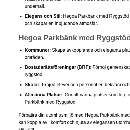
underhåll.
Elegans och Stil:
Hegoa Parkbänk med Ryggstöd har
och skapar en inbjudande atmosfär.
Hegoa Parkbänk med Ryggstöd p
Kommuner:
Skapa avkopplande och eleganta platser
områden.
Bostadsrättsföreningar (BRF):
Förhöj gemenskaps
ryggstöd.
Skolor:
Erbjud elever och personal en bekväm och e
Allmänna Platser:
Gör allmänna platser som torg
Parkbänk med Ryggstöd.
Förbättra din utomhusmiljö med Hegoa Parkbänk med 
kan koppla av i komfort och njuta av elegansen utomhu
stil i ett!