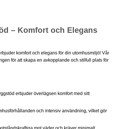
d – Komfort och Elegans
bjuder komfort och elegans för din utomhusmiljö! Vår
n för att skapa en avkopplande och stilfull plats för
stöd erbjuder överlägsen komfort med sitt
omhusförhållanden och intensiv användning, vilket gör
otståndskraftiga mot väder och kräver minimalt