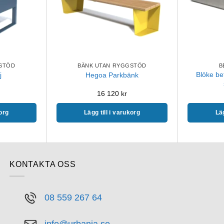
STÖD
BÄNK UTAN RYGGSTÖD
B
Blöke be
j
Hegoa Parkbänk
16 120
kr
korg
Lägg till i varukorg
Läg
KONTAKTA OSS
08 559 267 64
info@urbania.se