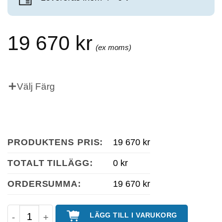
19 670
kr
Välj Färg
PRODUKTENS PRIS:
19 670 kr
TOTALT TILLÄGG:
0 kr
ORDERSUMMA:
19 670 kr
TINKO Parkbänk Picknickbord 180 Cm Bred mäng
LÄGG TILL I VARUKORG