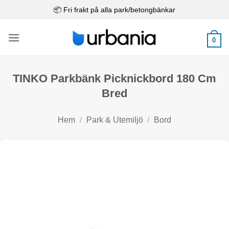
Skip
📦 Fri frakt på alla park/betongbänkar
to
content
0
TINKO Parkbänk Picknickbord 180 Cm
Bred
Hem
/
Park & Utemiljö
/
Bord