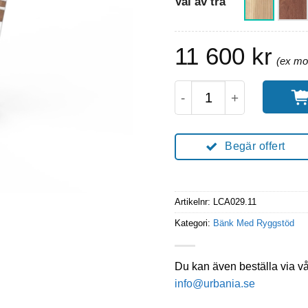
Val av trä
11 600
kr
CAMELEO Parkbänk M
Begär offert
Artikelnr:
LCA029.11
Kategori:
Bänk Med Ryggstöd
Du kan även beställa via v
info@urbania.se