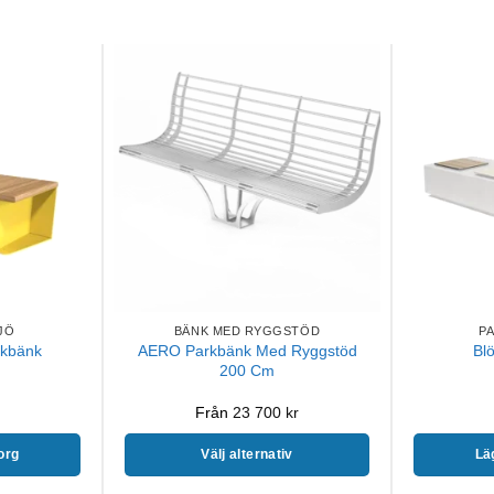
JÖ
BÄNK MED RYGGSTÖD
P
AERO Parkbänk Med Ryggstöd
rkbänk
Blö
200 Cm
Från
23 700
kr
korg
Välj alternativ
Läg
Den