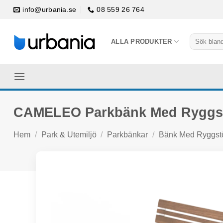
Skip
info@urbania.se
08 559 26 764
to
content
Sök
ALLA PRODUKTER
efter:
CAMELEO Parkbänk Med Ryggs
Hem
/
Park & Utemiljö
/
Parkbänkar
/
Bänk Med Ryggst