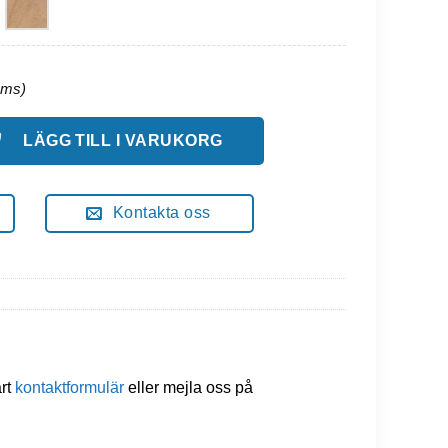
ed Ryggstöd 90 Cm mängd
LÄGG TILL I VARUKORG
Kontakta oss
årt
kontaktformulär
eller mejla oss på