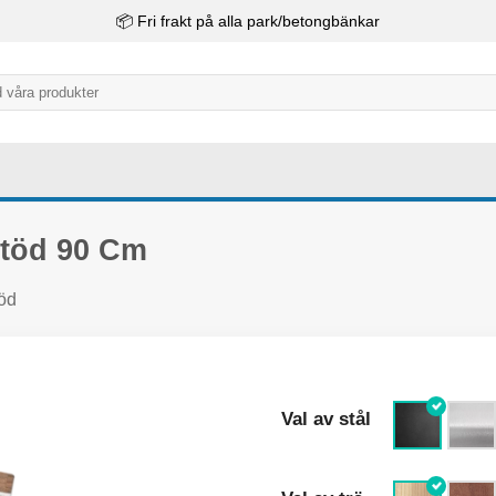
📦 Fri frakt på alla park/betongbänkar
töd 90 Cm
öd
Val av stål