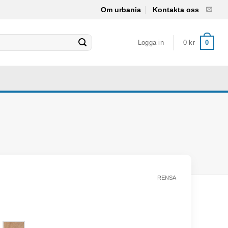
Om urbania
Kontakta oss
Logga in
0
kr
0
RENSA