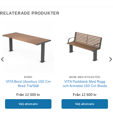
RELATERADE PRODUKTER
BORD
BÄNK MED RYGGSTÖD
VITA Bord Utomhus 150 Cm
VITA Parkbänk Med Rygg
Bred Trä/Stål
och Armstöd 150 Cm Breda
Från
12 000
kr
Från
12 600
kr
Välj alternativ
Välj alternativ
Den
Den