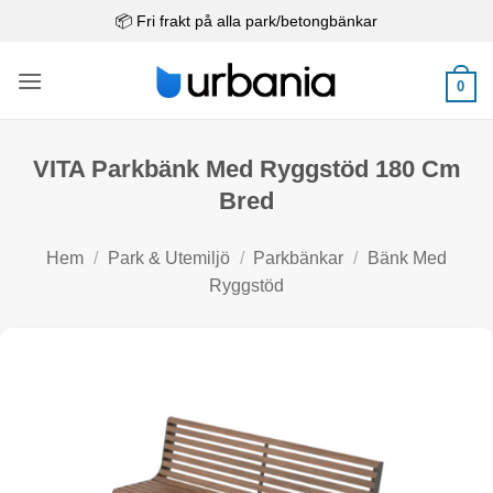
Skip
📦 Fri frakt på alla park/betongbänkar
to
content
0
VITA Parkbänk Med Ryggstöd 180 Cm
Bred
Hem
/
Park & Utemiljö
/
Parkbänkar
/
Bänk Med
Ryggstöd