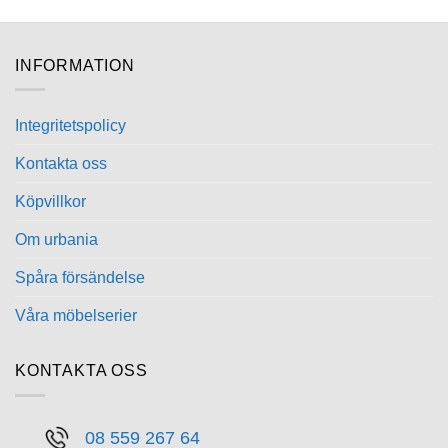
här
här
produkten
produkten
har
har
INFORMATION
flera
flera
varianter.
varianter.
De
De
Integritetspolicy
olika
olika
alternativen
alternativen
Kontakta oss
kan
kan
Köpvillkor
väljas
väljas
på
på
Om urbania
produktsidan
produktsidan
Spåra försändelse
Våra möbelserier
KONTAKTA OSS
08 559 267 64