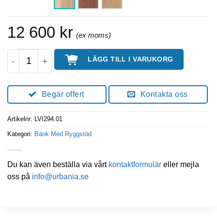
12 600
kr
VITA Parkbänk Med Ryggstöd 180 Cm Bred mängd
LÄGG TILL I VARUKORG
Begär offert
Kontakta oss
Artikelnr:
LVI294.01
Kategori:
Bänk Med Ryggstöd
Du kan även beställa via vårt
kontaktformulär
eller mejla
oss på
info@urbania.se