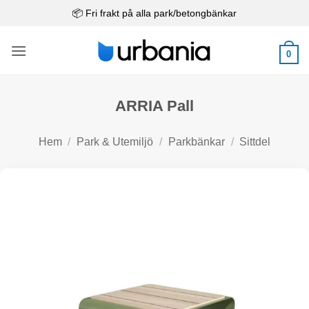
Skip
📦 Fri frakt på alla park/betongbänkar
to
content
0
ARRIA Pall
Hem
/
Park & Utemiljö
/
Parkbänkar
/
Sittdel