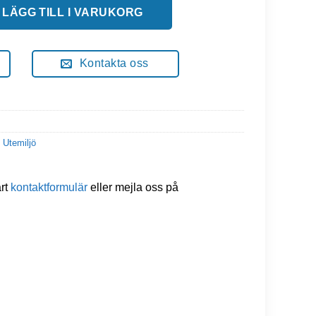
ängd
LÄGG TILL I VARUKORG
Kontakta oss
 Utemiljö
årt
kontaktformulär
eller mejla oss på