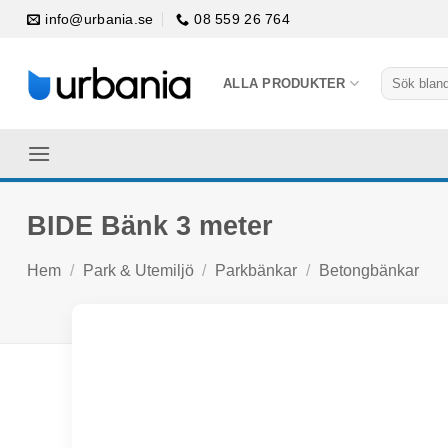
Skip
info@urbania.se
08 559 26 764
to
content
Sök
ALLA PRODUKTER
efter:
BIDE Bänk 3 meter
Hem
/
Park & Utemiljö
/
Parkbänkar
/
Betongbänkar