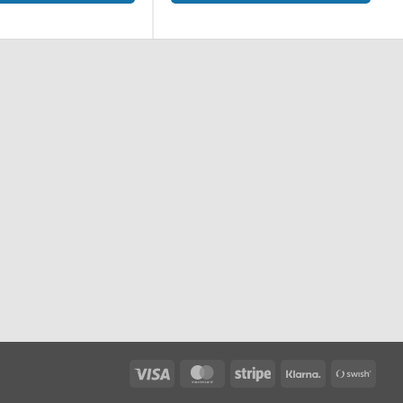
Visa
MasterCard
Stripe
Klarna
Swis
(SE)