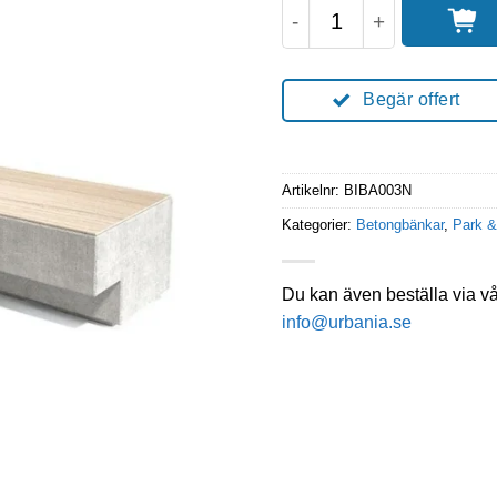
BIDE Bänk 3 meter m
Begär offert
Artikelnr:
BIBA003N
Kategorier:
Betongbänkar
,
Park &
Du kan även beställa via v
info@urbania.se