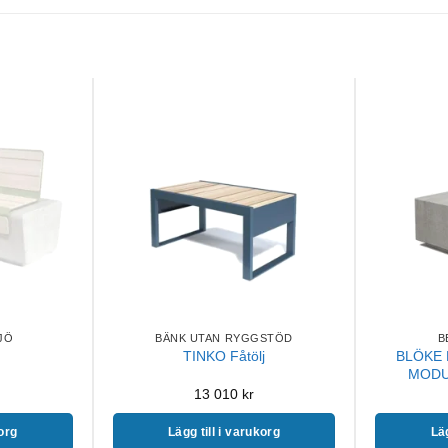
JÖ
BÄNK UTAN RYGGSTÖD
B
BLÖKE 
TINKO Fåtölj
MODU
13 010
kr
korg
Lägg till i varukorg
Läg