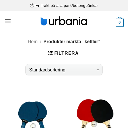
Skip
📦 Fri frakt på alla park/betongbänkar
to
content
0
Hem
/
Produkter märkta ”kettler”
FILTRERA