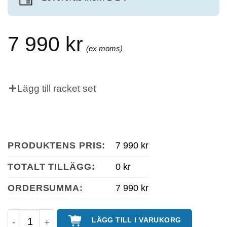
7 990
kr
Lägg till racket set
PRODUKTENS PRIS:
7 990 kr
TOTALT TILLÄGG:
0 kr
ORDERSUMMA:
7 990 kr
Pingisbord / Bordtennisbord K1 Utomhus Vikbar i
LÄGG TILL I VARUKORG