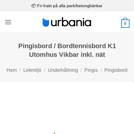
Skip
📦 Fri frakt på alla park/betongbänkar
to
content
0
Pingisbord / Bordtennisbord K1
Utomhus Vikbar inkl. nät
Hem
/
Lekmiljö
/
Underhållning
/
Pingis
/
Pingisbord