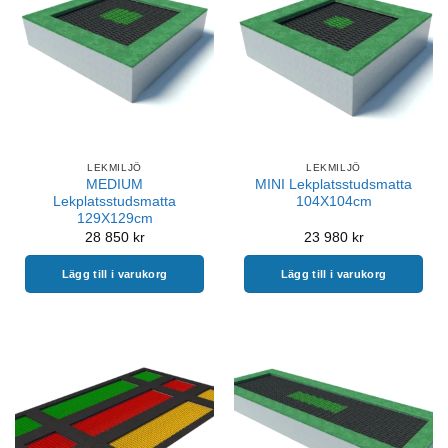
LEKMILJÖ
LEKMILJÖ
MEDIUM
MINI Lekplatsstudsmatta
Lekplatsstudsmatta
104X104cm
129X129cm
28 850
kr
23 980
kr
Lägg till i varukorg
Lägg till i varukorg