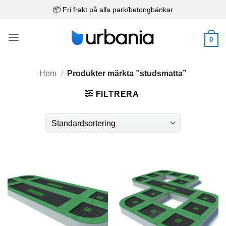
Skip
📦 Fri frakt på alla park/betongbänkar
to
content
0
Hem
/
Produkter märkta ”studsmatta”
FILTRERA