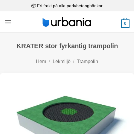
Skip
📦 Fri frakt på alla park/betongbänkar
to
content
0
KRATER stor fyrkantig trampolin
Hem
/
Lekmiljö
/
Trampolin