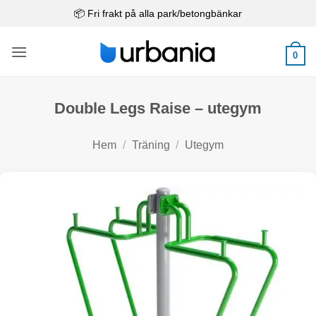
Skip
📦 Fri frakt på alla park/betongbänkar
to
content
0
Double Legs Raise – utegym
Hem
/
Träning
/
Utegym