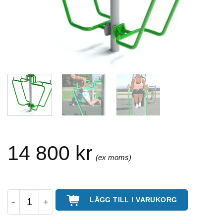
14 800
kr
Double Legs Raise – utegym mängd
LÄGG TILL I VARUKORG