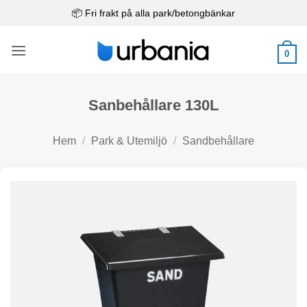
Skip
📦 Fri frakt på alla park/betongbänkar
to
content
0
Sanbehållare 130L
Hem
/
Park & Utemiljö
/
Sandbehållare