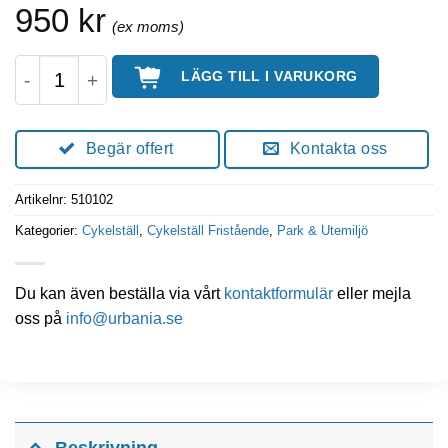
950
kr
Cykelställ Wave 2, 4, 6 platser mängd
LÄGG TILL I VARUKORG
Begär offert
Kontakta oss
Artikelnr:
510102
Kategorier:
Cykelställ
,
Cykelställ Fristående
,
Park & Utemiljö
Du kan även beställa via vårt
kontaktformulär
eller mejla
oss på
info@urbania.se
Beskrivning