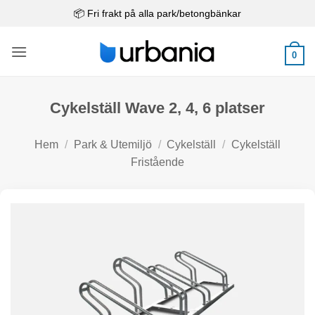
Skip
📦 Fri frakt på alla park/betongbänkar
to
content
0
Cykelställ Wave 2, 4, 6 platser
Hem
/
Park & Utemiljö
/
Cykelställ
/
Cykelställ
Fristående