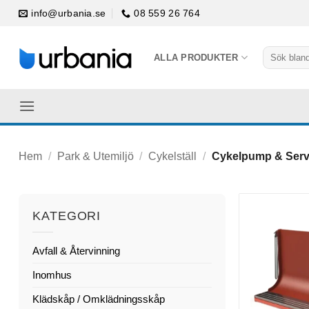
Skip
info@urbania.se
08 559 26 764
to
content
Sök
ALLA PRODUKTER
efter:
Hem
/
Park & Utemiljö
/
Cykelställ
/
Cykelpump & Servi
KATEGORI
Avfall & Återvinning
Inomhus
Klädskåp / Omklädningsskåp