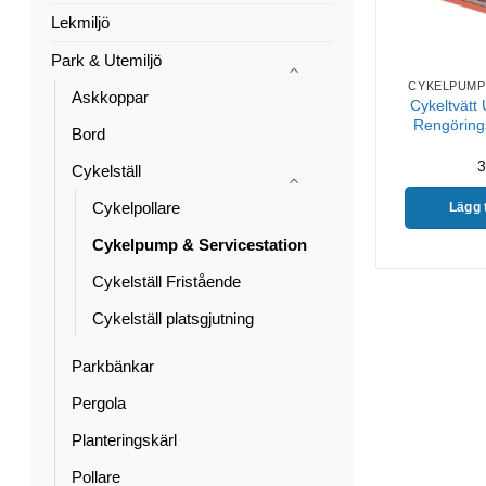
Lekmiljö
Park & Utemiljö
CYKELPUMP
Askkoppar
Cykeltvätt
Rengöring
Bord
3
Cykelställ
Cykelpollare
Lägg t
Cykelpump & Servicestation
Cykelställ Fristående
Cykelställ platsgjutning
Parkbänkar
Pergola
Planteringskärl
Pollare