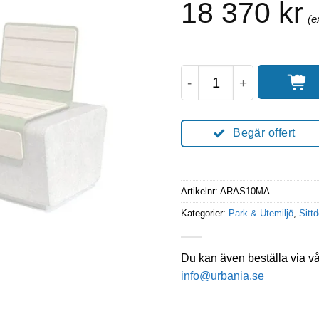
18 370
kr
ARRIA F2 mängd
Begär offert
Artikelnr:
ARAS10MA
Kategorier:
Park & Utemiljö
,
Sittd
Du kan även beställa via v
info@urbania.se