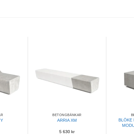
AR
BETONGBÄNKAR
B
BLÖKE 
 Y
ARRIA XM
MODU
5 630
kr