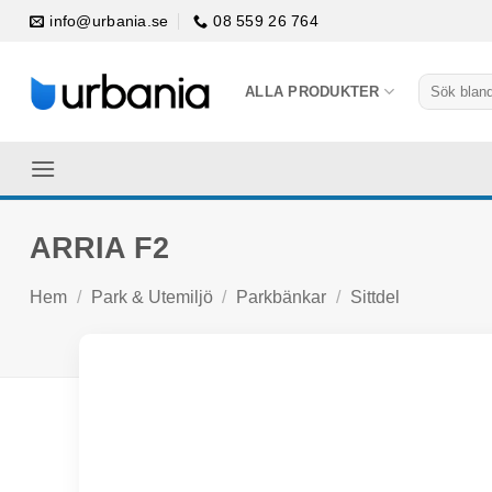
Skip
info@urbania.se
08 559 26 764
to
content
Sök
ALLA PRODUKTER
efter:
ARRIA F2
Hem
/
Park & Utemiljö
/
Parkbänkar
/
Sittdel