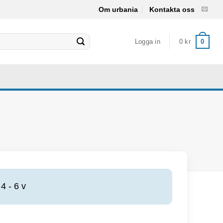
Om urbania
Kontakta oss
Logga in
0
kr
0
4 - 6 v