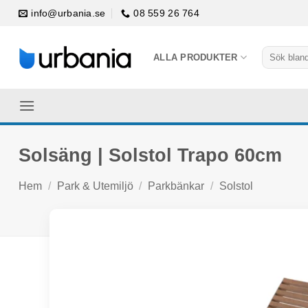
Skip
info@urbania.se
08 559 26 764
to
content
Sök
ALLA PRODUKTER
efter:
Solsäng | Solstol Trapo 60cm
Hem
/
Park & Utemiljö
/
Parkbänkar
/
Solstol