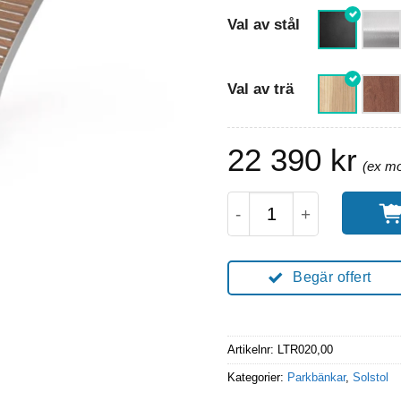
Val av stål
Val av trä
22 390
kr
Solsäng | Solstol Tra
Begär offert
Artikelnr:
LTR020,00
Kategorier:
Parkbänkar
,
Solstol