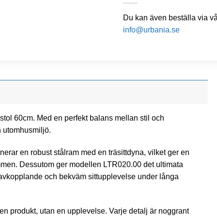
Du kan även beställa via v
info@urbania.se
tol 60cm. Med en perfekt balans mellan stil och
in utomhusmiljö.
ar en robust stålram med en träsittdyna, vilket ger en
trymmen. Dessutom ger modellen LTR020.00 det ultimata
en avkopplande och bekväm sittupplevelse under långa
en produkt, utan en upplevelse. Varje detalj är noggrant