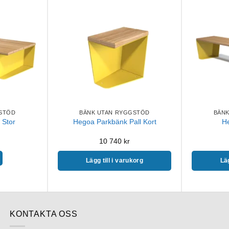
STÖD
BÄNK UTAN RYGGSTÖD
BÄN
 Stor
Hegoa Parkbänk Pall Kort
H
10 740
kr
Lägg till i varukorg
Läg
KONTAKTA OSS