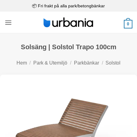
Skip
📦 Fri frakt på alla park/betongbänkar
to
content
0
Solsäng | Solstol Trapo 100cm
Hem
/
Park & Utemiljö
/
Parkbänkar
/
Solstol