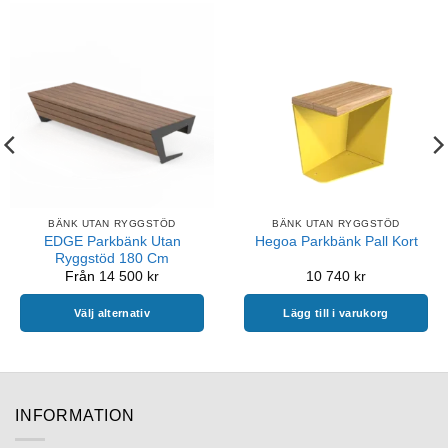
BÄNK UTAN RYGGSTÖD
BÄNK UTAN RYGGSTÖD
EDGE Parkbänk Utan
Hegoa Parkbänk Pall Kort
Ryggstöd 180 Cm
Från
14 500
kr
10 740
kr
Välj alternativ
Lägg till i varukorg
Den
här
produkten
har
INFORMATION
flera
varianter.