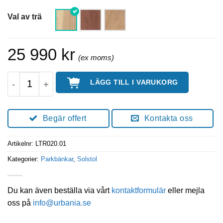
Val av trä
25 990
kr
Solsäng | Solstol Trapo 100cm mängd
LÄGG TILL I VARUKORG
Begär offert
Kontakta oss
Artikelnr:
LTR020.01
Kategorier:
Parkbänkar
,
Solstol
Du kan även beställa via vårt
kontaktformulär
eller mejla
oss på
info@urbania.se