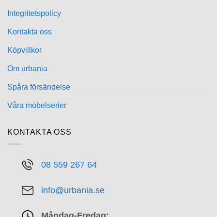
De
Integritetspolicy
olika
alternativen
Kontakta oss
kan
Köpvillkor
väljas
på
Om urbania
produktsidan
Spåra försändelse
Våra möbelserier
KONTAKTA OSS
08 559 267 64
info@urbania.se
Måndag-Fredag: