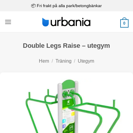
Skip
📦 Fri frakt på alla park/betongbänkar
to
content
0
Double Legs Raise – utegym
Hem
/
Träning
/
Utegym