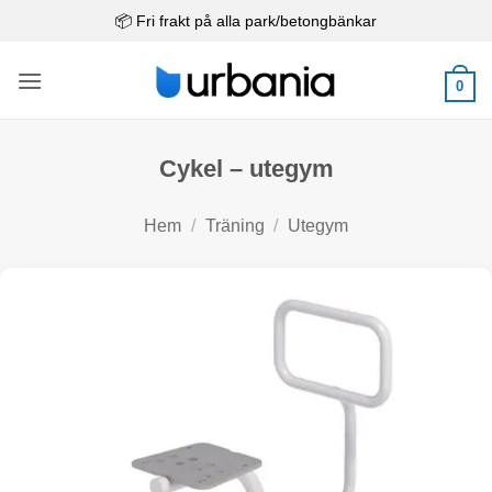
Skip
📦 Fri frakt på alla park/betongbänkar
to
content
0
Cykel – utegym
Hem
/
Träning
/
Utegym