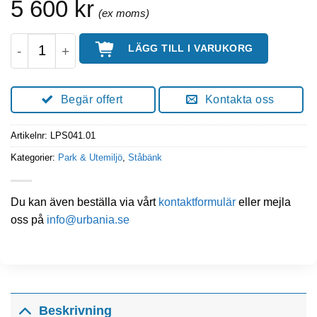
5 600
kr
STAND Singel Ståbänk Höjd 75 Cm mängd
LÄGG TILL I VARUKORG
Begär offert
Kontakta oss
Artikelnr:
LPS041.01
Kategorier:
Park & Utemiljö
,
Ståbänk
Du kan även beställa via vårt
kontaktformulär
eller mejla
oss på
info@urbania.se
Beskrivning