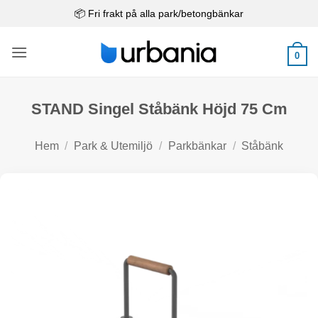
Skip
📦 Fri frakt på alla park/betongbänkar
to
content
0
STAND Singel Ståbänk Höjd 75 Cm
Hem
/
Park & Utemiljö
/
Parkbänkar
/
Ståbänk