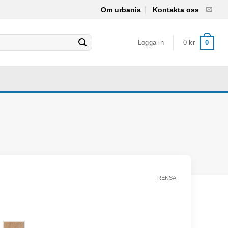
Om urbania
Kontakta oss
Logga in
0
kr
0
RENSA