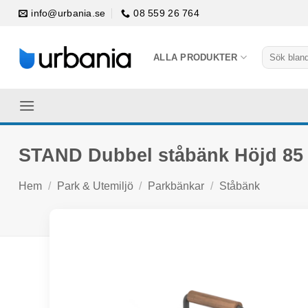
Skip
info@urbania.se
08 559 26 764
to
content
Sök
ALLA PRODUKTER
efter:
STAND Dubbel ståbänk Höjd 85
Hem
/
Park & Utemiljö
/
Parkbänkar
/
Ståbänk