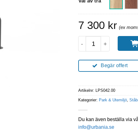
Val av trä
7 300
kr
STAND Dubbel ståbän
Begär offert
Artikelnr:
LPS042.00
Kategorier:
Park & Utemiljö
,
Ståb
Du kan även beställa via v
info@urbania.se