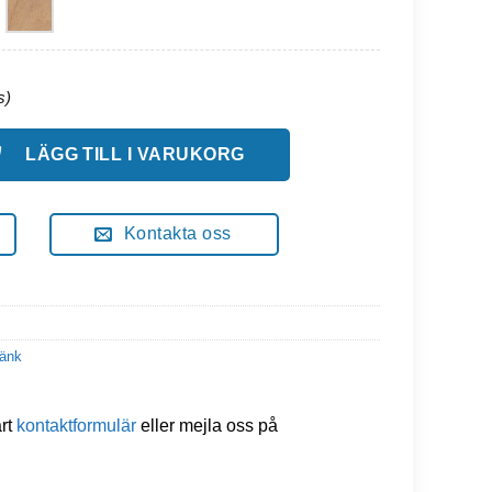
k Höjd 85 Cm mängd
LÄGG TILL I VARUKORG
Kontakta oss
änk
årt
kontaktformulär
eller mejla oss på