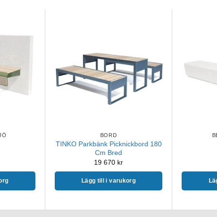
JÖ
BORD
B
TINKO Parkbänk Picknickbord 180
Cm Bred
19 670
kr
korg
Lägg till i varukorg
Läg