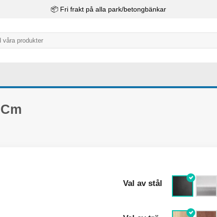
📦 Fri frakt på alla park/betongbänkar
 Cm
Val av stål