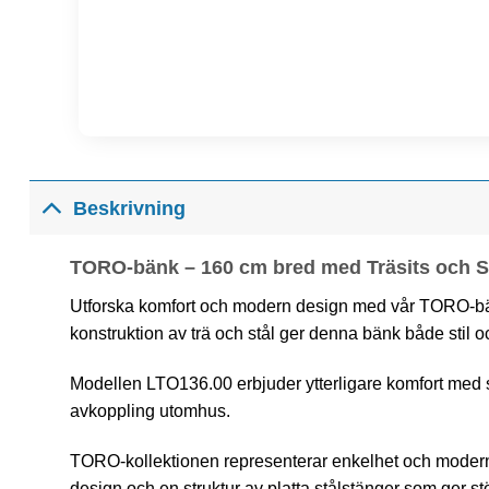
Beskrivning
TORO-bänk – 160 cm bred med Träsits och S
Utforska komfort och modern design med vår TORO-bä
konstruktion av trä och stål ger denna bänk både stil o
Modellen LTO136.00 erbjuder ytterligare komfort med sit
avkoppling utomhus.
TORO-kollektionen representerar enkelhet och moderni
design och en struktur av platta stålstänger som ger 