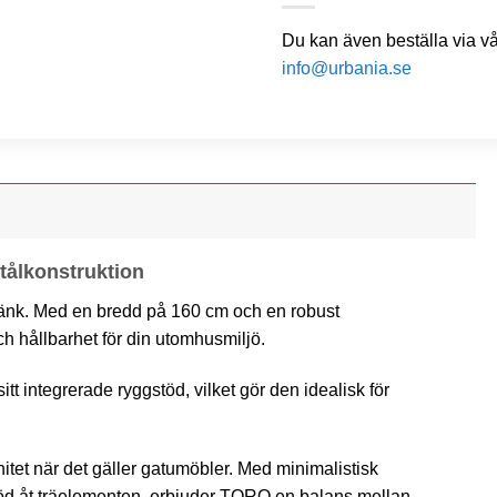
Du kan även beställa via v
info@urbania.se
tålkonstruktion
nk. Med en bredd på 160 cm och en robust
ch hållbarhet för din utomhusmiljö.
t integrerade ryggstöd, vilket gör den idealisk för
tet när det gäller gatumöbler. Med minimalistisk
stöd åt träelementen, erbjuder TORO en balans mellan