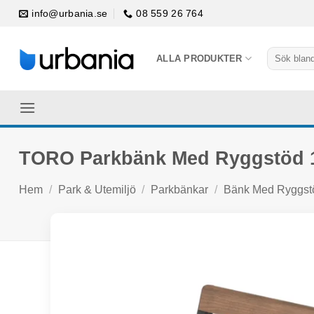
Skip
info@urbania.se
08 559 26 764
to
content
Sök
ALLA PRODUKTER
efter:
TORO Parkbänk Med Ryggstöd 
Hem
/
Park & Utemiljö
/
Parkbänkar
/
Bänk Med Ryggst