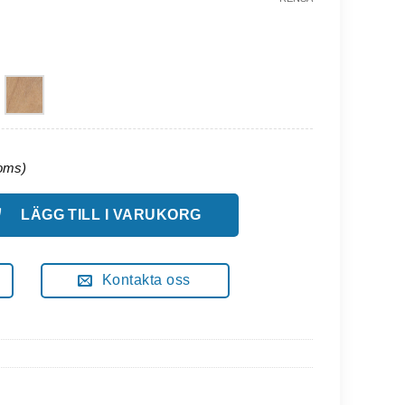
yggstöd 160 Cm Bred mängd
LÄGG TILL I VARUKORG
Kontakta oss