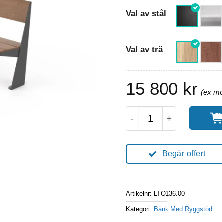
Val av stål
Val av trä
15 800
kr
TORO Parkbänk Med R
Begär offert
Artikelnr:
LTO136.00
Kategori:
Bänk Med Ryggstöd