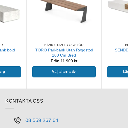
AR
BÄNK UTAN RYGGSTÖD
B
änk böjd
TORO Parkbänk Utan Ryggstöd
SENDDO
160 Cm Bred
Från
11 900
kr
korg
Välj alternativ
Läg
Den
här
produkten
har
KONTAKTA OSS
flera
varianter.
08 559 267 64
De
olika