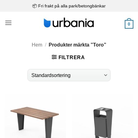
Skip
📦 Fri frakt på alla park/betongbänkar
to
content
0
Hem
/
Produkter märkta ”Toro”
FILTRERA