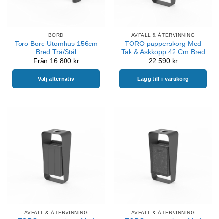
BORD
AVFALL & ÅTERVINNING
Toro Bord Utomhus 156cm
TORO papperskorg Med
Bred Trä/Stål
Tak & Askkopp 42 Cm Bred
Från
16 800
kr
22 590
kr
Välj alternativ
Lägg till i varukorg
Den
här
produkten
har
flera
varianter.
De
olika
alternativen
kan
väljas
på
AVFALL & ÅTERVINNING
AVFALL & ÅTERVINNING
produktsidan