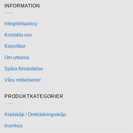
flera
INFORMATION
varianter.
De
olika
Integritetspolicy
alternativen
kan
Kontakta oss
väljas
på
Köpvillkor
produktsidan
Om urbania
Spåra försändelse
Våra möbelserier
PRODUKTKATEGORIER
Klädskåp / Omklädningsskåp
Inomhus