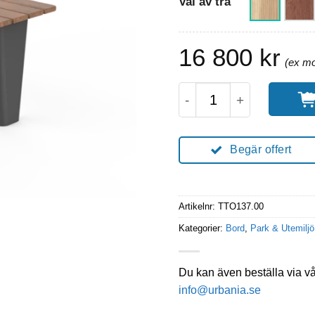
Val av trä
16 800
kr
Toro Bord Utomhus 15
Begär offert
Artikelnr:
TTO137.00
Kategorier:
Bord
,
Park & Utemiljö
Du kan även beställa via v
info@urbania.se