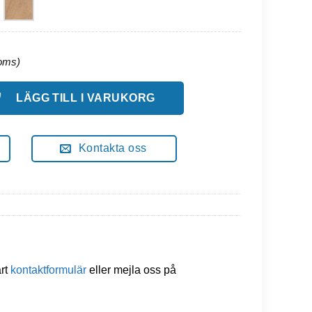
6cm Bred Trä/Stål mängd
LÄGG TILL I VARUKORG
Kontakta oss
årt
kontaktformulär
eller mejla oss på