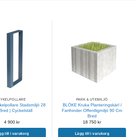
CYKELPOLLARE
PARK & UTEMILJÖ
elpollare Stadsmiljö 28
BLÖKE Kruka Planteringskärl /
red | Cyckelställ
Farthinder Offentligmiljö 90 Cm
Bred
4 900
kr
18 750
kr
g till i varukorg
Lägg till i varukorg