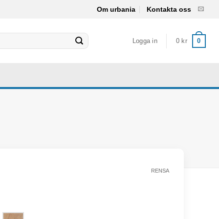
Om urbania
Kontakta oss
Logga in
0
kr
0
RENSA