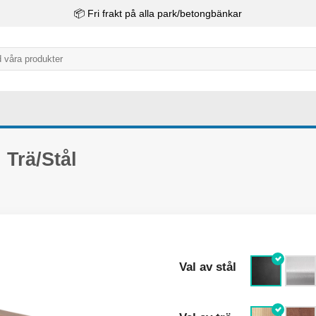
📦 Fri frakt på alla park/betongbänkar
Trä/Stål
Val av stål