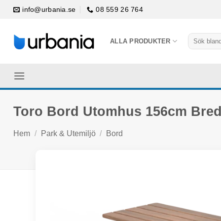
Skip
info@urbania.se
08 559 26 764
to
content
Sök
ALLA PRODUKTER
efter:
Toro Bord Utomhus 156cm Bred 
Hem
/
Park & Utemiljö
/
Bord