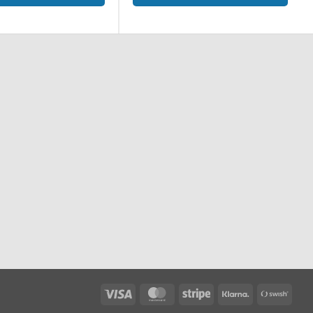
Visa
MasterCard
Stripe
Klarna
Swis
(SE)