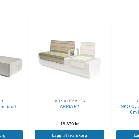
AR
PARK & UTEMILJÖ
3m, bred
TINKO Cyck
ARRIA F2
Cm B
18 370
kr
korg
Lägg till i varukorg
Läg