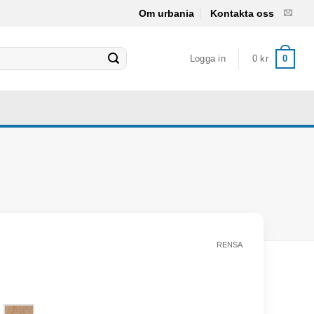
Om urbania
Kontakta oss
Logga in
0
kr
0
RENSA