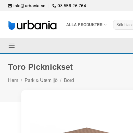
Skip
info@urbania.se
08 559 26 764
to
content
Sök
ALLA PRODUKTER
efter:
Toro Picknickset
Hem
/
Park & Utemiljö
/
Bord