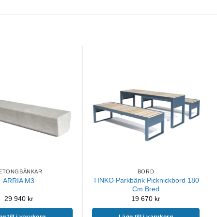
ETONGBÄNKAR
BORD
TINKO Parkbänk Picknickbord 180
ARRIA M3
Cm Bred
29 940
kr
19 670
kr
g till i varukorg
Lägg till i varukorg