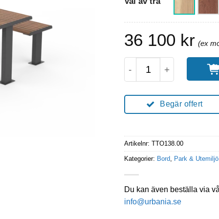
Val av trä
36 100
kr
Toro Picknickset män
Begär offert
Artikelnr:
TTO138.00
Kategorier:
Bord
,
Park & Utemiljö
Du kan även beställa via v
info@urbania.se