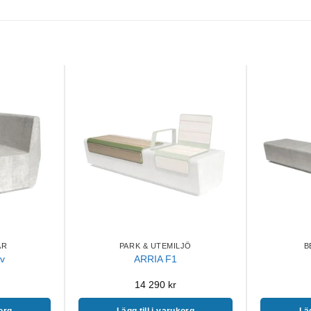
AR
PARK & UTEMILJÖ
B
v
ARRIA F1
14 290
kr
korg
Lägg till i varukorg
Läg