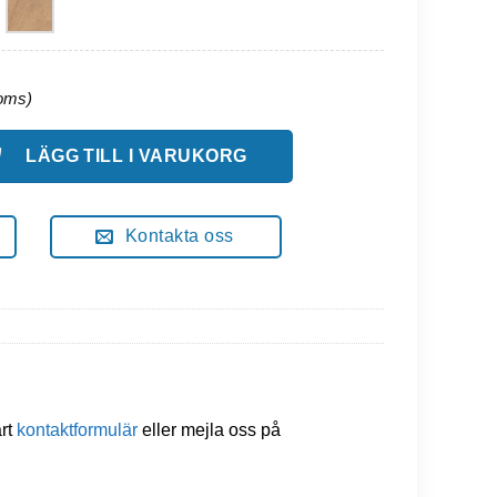
gd
LÄGG TILL I VARUKORG
Kontakta oss
årt
kontaktformulär
eller mejla oss på