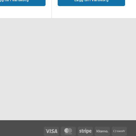
Visa
MasterCard
Stripe
Klarna
Swis