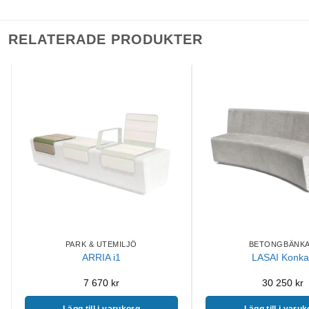
RELATERADE PRODUKTER
PARK & UTEMILJÖ
BETONGBÄNK
ARRIA i1
LASAI Konka
7 670
kr
30 250
kr
Lägg till i varukorg
Lägg till i varu