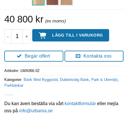
40 800
kr
WAVE Dubbelsidig Parkbänk Med Ryggstöd 200 
LÄGG TILL I VARUKORG
Begär offert
Kontakta oss
Artikelnr:
LWA066.02
Kategorier:
Bänk Med Ryggstöd
,
Dubbelsidig Bänk
,
Park & Utemiljö
,
Parkbänkar
Du kan även beställa via vårt
kontaktformulär
eller mejla
oss på
info@urbania.se