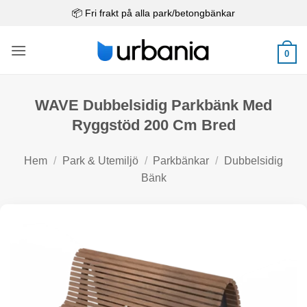
Skip
📦 Fri frakt på alla park/betongbänkar
to
content
0
WAVE Dubbelsidig Parkbänk Med
Ryggstöd 200 Cm Bred
Hem
/
Park & Utemiljö
/
Parkbänkar
/
Dubbelsidig
Bänk