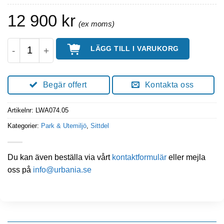
12 900
kr
WAVE Parkbänk Enkelsits För Montering På Base
LÄGG TILL I VARUKORG
Begär offert
Kontakta oss
Artikelnr:
LWA074.05
Kategorier:
Park & Utemiljö
,
Sittdel
Du kan även beställa via vårt
kontaktformulär
eller mejla
oss på
info@urbania.se