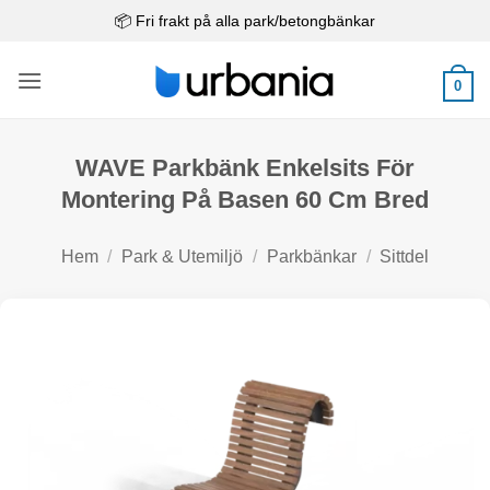
Skip
📦 Fri frakt på alla park/betongbänkar
to
content
0
WAVE Parkbänk Enkelsits För
Montering På Basen 60 Cm Bred
Hem
/
Park & Utemiljö
/
Parkbänkar
/
Sittdel