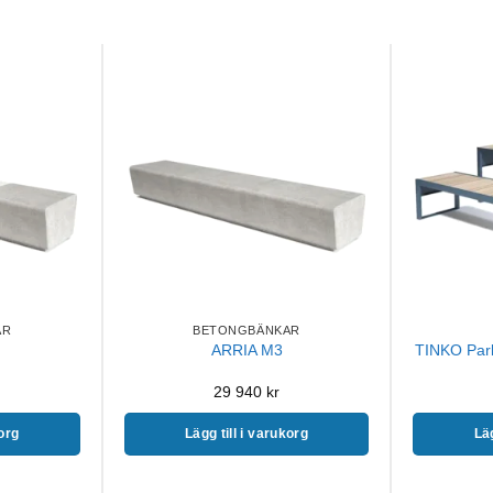
AR
BETONGBÄNKAR
TINKO Park
ARRIA M3
29 940
kr
korg
Lägg till i varukorg
Läg