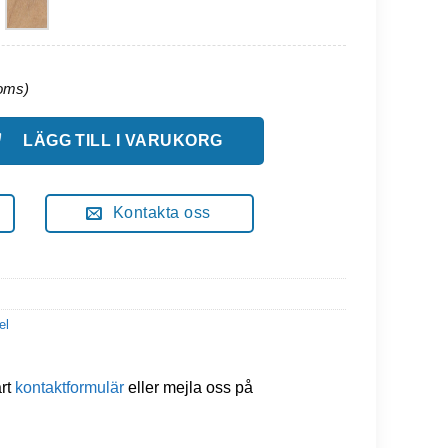
ontering På Basen 180 Cm Bred mängd
LÄGG TILL I VARUKORG
Kontakta oss
el
årt
kontaktformulär
eller mejla oss på