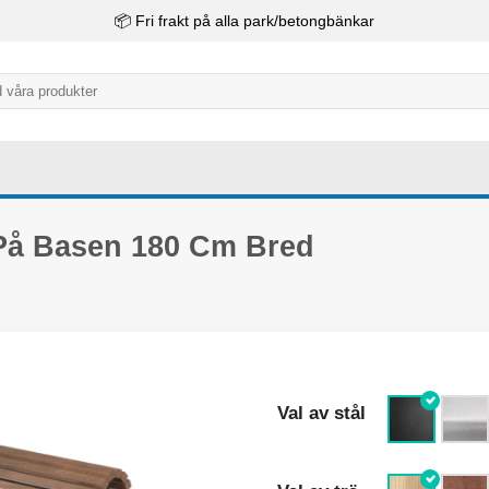
📦 Fri frakt på alla park/betongbänkar
På Basen 180 Cm Bred
Val av stål