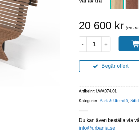
Val av trä
20 600
kr
WAVE Parkbänk För M
Begär offert
Artikelnr:
LWA074.01
Kategorier:
Park & Utemiljö
,
Sittd
Du kan även beställa via v
info@urbania.se