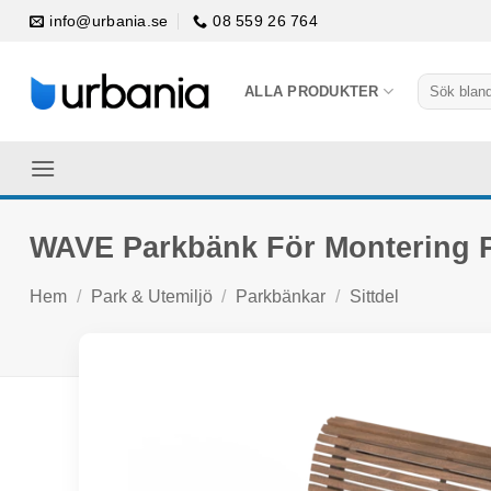
Skip
info@urbania.se
08 559 26 764
to
content
Sök
ALLA PRODUKTER
efter:
WAVE Parkbänk För Montering 
Hem
/
Park & Utemiljö
/
Parkbänkar
/
Sittdel