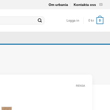
Om urbania
Kontakta oss
Logga in
0
kr
0
RENSA