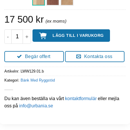
17 500
kr
WAYNE Parkbänk Med Ryggstöd & Armstöd 175 C
LÄGG TILL I VARUKORG
Begär offert
Kontakta oss
Artikelnr:
LWW129.01.b
Kategori:
Bänk Med Ryggstöd
Du kan även beställa via vårt
kontaktformulär
eller mejla
oss på
info@urbania.se