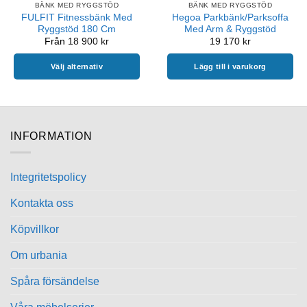
BÄNK MED RYGGSTÖD
BÄNK MED RYGGSTÖD
FULFIT Fitnessbänk Med
Hegoa Parkbänk/Parksoffa
Ryggstöd 180 Cm
Med Arm & Ryggstöd
Från
18 900
kr
19 170
kr
Välj alternativ
Lägg till i varukorg
Den
här
produkten
har
INFORMATION
flera
varianter.
De
Integritetspolicy
olika
alternativen
Kontakta oss
kan
Köpvillkor
väljas
på
Om urbania
produktsidan
Spåra försändelse