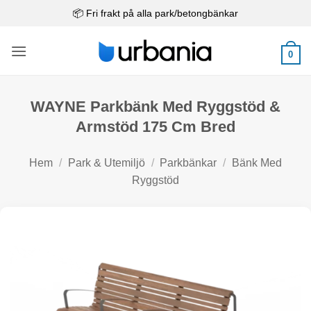
Skip
📦 Fri frakt på alla park/betongbänkar
to
content
0
WAYNE Parkbänk Med Ryggstöd &
Armstöd 175 Cm Bred
Hem
/
Park & Utemiljö
/
Parkbänkar
/
Bänk Med
Ryggstöd