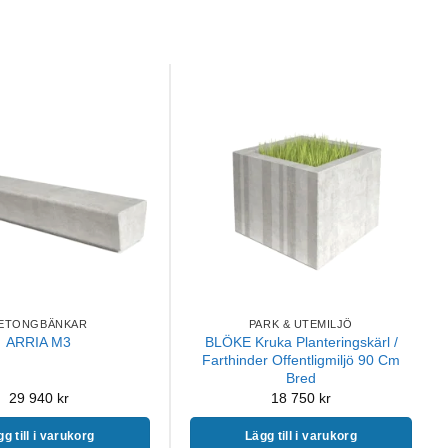
ETONGBÄNKAR
PARK & UTEMILJÖ
BLÖKE Kruka Planteringskärl /
ARRIA M3
Farthinder Offentligmiljö 90 Cm
Bred
29 940
kr
18 750
kr
g till i varukorg
Lägg till i varukorg