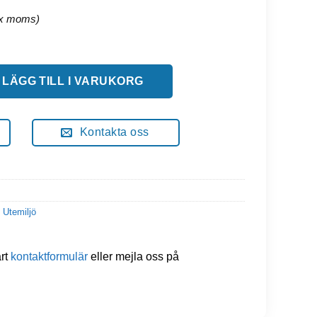
0 cm mängd
LÄGG TILL I VARUKORG
Kontakta oss
 Utemiljö
årt
kontaktformulär
eller mejla oss på