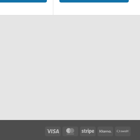
Visa
MasterCard
Stripe
Klarna
Swis
(SE)