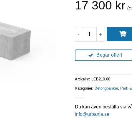
17 300
kr
OSLO Betongbänk 21
Begär offert
Artikelnr:
LCB210.00
Kategorier:
Betongbänkar
,
Park &
Du kan även beställa via v
info@urbania.se