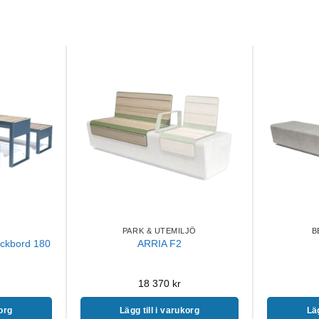
PARK & UTEMILJÖ
B
ickbord 180
ARRIA F2
18 370
kr
korg
Lägg till i varukorg
Läg