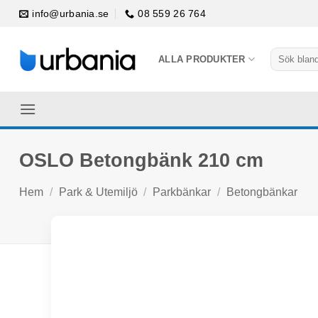
Skip
info@urbania.se
08 559 26 764
to
content
Sök
ALLA PRODUKTER
efter:
OSLO Betongbänk 210 cm
Hem
/
Park & Utemiljö
/
Parkbänkar
/
Betongbänkar