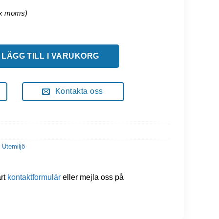
cm med 2 sits 40 cm med ryggstöd mängd
LÄGG TILL I VARUKORG
Kontakta oss
 Utemiljö
årt
kontaktformulär
eller mejla oss på