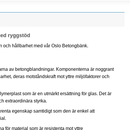
med ryggstöd
n och hållbarhet med vår Oslo Betongbänk.
rkarna av betongblandningar. Komponenterna är noggrant
arhet, deras motståndskraft mot yttre miljöfaktorer och
merplast som är en utmärkt ersättning för glas. Det är
h extraordinära styrka.
renta egenskap samtidigt som den är enkel att
ial.
a för material som är resistenta mot yttre