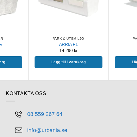
AR
PARK & UTEMILJÖ
P
v
ARRIA F1
14 290
kr
korg
Lägg till i varukorg
Läg
KONTAKTA OSS
08 559 267 64
info@urbania.se