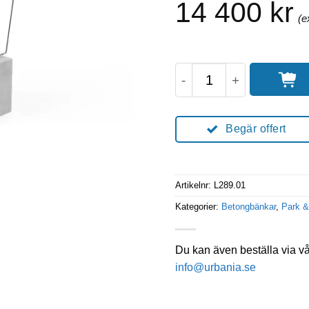
14 400
kr
Oslo Betongbänk 120 
Begär offert
Artikelnr:
L289.01
Kategorier:
Betongbänkar
,
Park &
Du kan även beställa via v
info@urbania.se