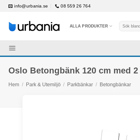
Skip
info@urbania.se
08 559 26 764
to
content
Sök
ALLA PRODUKTER
efter:
Oslo Betongbänk 120 cm med 2 
Hem
/
Park & Utemiljö
/
Parkbänkar
/
Betongbänkar