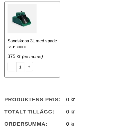
Sandskopa 3L med spade
SKU: 500000
375
kr
Sandbehållare 350L Antracitgrå mängd
PRODUKTENS PRIS:
0 kr
TOTALT TILLÄGG:
0 kr
ORDERSUMMA:
0 kr