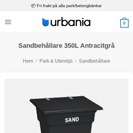
Skip
📦 Fri frakt på alla park/betongbänkar
to
content
0
Sandbehållare 350L Antracitgrå
Hem
/
Park & Utemiljö
/
Sandbehållare