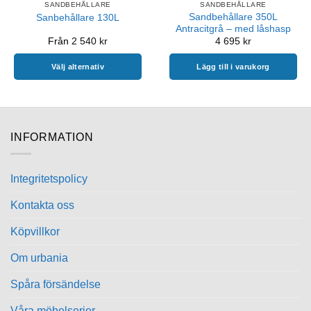
SANDBEHÅLLARE
SANDBEHÅLLARE
Sandbehållare 350L
Sanbehållare 130L
Antracitgrå – med låshasp
Från
2 540
kr
4 695
kr
Välj alternativ
Lägg till i varukorg
Den
här
produkten
har
INFORMATION
flera
varianter.
De
Integritetspolicy
olika
alternativen
Kontakta oss
kan
Köpvillkor
väljas
på
Om urbania
produktsidan
Spåra försändelse
Våra möbelserier