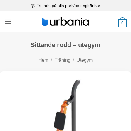
Skip
📦 Fri frakt på alla park/betongbänkar
to
content
0
Sittande rodd – utegym
Hem
/
Träning
/
Utegym