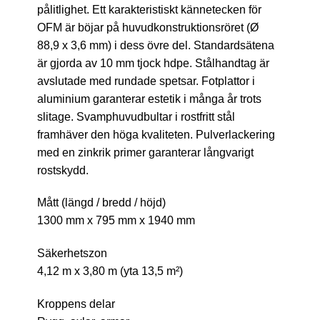
pålitlighet. Ett karakteristiskt kännetecken för
OFM är böjar på huvudkonstruktionsröret (Ø
88,9 x 3,6 mm) i dess övre del. Standardsätena
är gjorda av 10 mm tjock hdpe. Stålhandtag är
avslutade med rundade spetsar. Fotplattor i
aluminium garanterar estetik i många år trots
slitage. Svamphuvudbultar i rostfritt stål
framhäver den höga kvaliteten. Pulverlackering
med en zinkrik primer garanterar långvarigt
rostskydd.
Mått (längd / bredd / höjd)
1300 mm x 795 mm x 1940 mm
Säkerhetszon
4,12 m x 3,80 m (yta 13,5 m²)
Kroppens delar