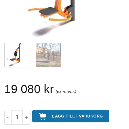
19 080
kr
Sittande rodd - utegym mängd
LÄGG TILL I VARUKORG