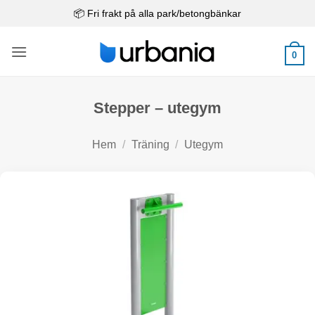
Skip
📦 Fri frakt på alla park/betongbänkar
to
content
0
Stepper – utegym
Hem
/
Träning
/
Utegym