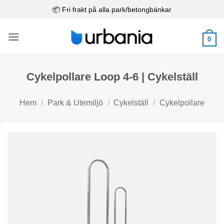
Skip
📦 Fri frakt på alla park/betongbänkar
to
content
0
Cykelpollare Loop 4-6 | Cykelställ
Hem
/
Park & Utemiljö
/
Cykelställ
/
Cykelpollare