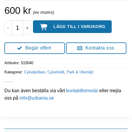
600
kr
Cykelpollare Loop 4-6 | Cykelställ mängd
LÄGG TILL I VARUKORG
Begär offert
Kontakta oss
Artikelnr:
510040
Kategorier:
Cykelpollare
,
Cykelställ
,
Park & Utemiljö
Du kan även beställa via vårt
kontaktformulär
eller mejla
oss på
info@urbania.se